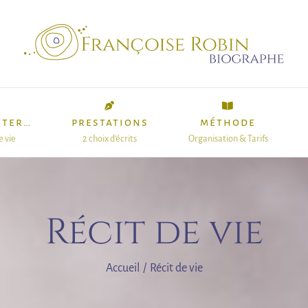
nter…
prestations
méthode
e vie
2 choix d’écrits
Organisation & Tarifs
Récit de vie
Accueil
/
Récit de vie