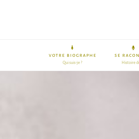
Passer
au
contenu
votre biographe
se raco
Qui suis-je ?
Histoire d