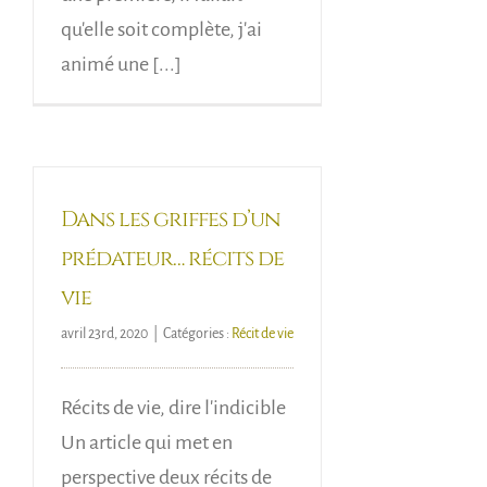
qu'elle soit complète, j'ai
animé une [...]
Dans les griffes d’un
prédateur… récits de
vie
avril 23rd, 2020
|
Catégories :
Récit de vie
Récits de vie, dire l'indicible
Un article qui met en
perspective deux récits de